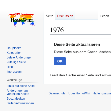
Seite
Diskussion
Lesen
1976
Zur
Zur
Diese Seite aktualisieren
Navigation
Suche
Hauptseite
Diese Seite aus dem Cache lösche
springen
springen
Kategorien
Letzte Änderungen
OK
Zufällige Seite
Hilfe
Impressum
Leert den Cache einer Seite und erzwin
Werkzeuge
Links auf diese Seite
Änderungen an
Datenschutz
Über HomoWiki
Haftungsauss
verlinkten Seiten
Spezialseiten
Seiten­­informationen