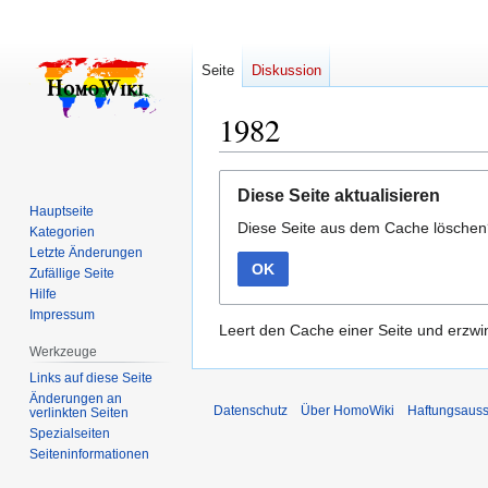
Seite
Diskussion
1982
Zur
Zur
Diese Seite aktualisieren
Navigation
Suche
Hauptseite
Diese Seite aus dem Cache lösche
springen
springen
Kategorien
Letzte Änderungen
OK
Zufällige Seite
Hilfe
Impressum
Leert den Cache einer Seite und erzwin
Werkzeuge
Links auf diese Seite
Änderungen an
Datenschutz
Über HomoWiki
Haftungsauss
verlinkten Seiten
Spezialseiten
Seiten­­informationen