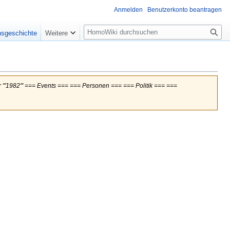
Anmelden
Benutzerkonto beantragen
Suche
nsgeschichte
Weitere
 '''1982''' === Events === === Personen === === Politik === ===