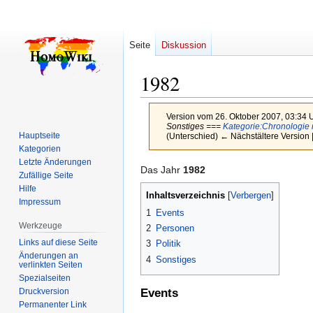
Seite
Diskussion
1982
Version vom 26. Oktober 2007, 03:34 
Sonstiges ===
Kategorie:Chronologie
Hauptseite
(Unterschied) ← Nächstältere Version |
Kategorien
Letzte Änderungen
Zur
Zur
Das Jahr
1982
Zufällige Seite
Navigation
Suche
Hilfe
Inhaltsverzeichnis
springen
springen
Impressum
1
Events
Werkzeuge
2
Personen
Links auf diese Seite
3
Politik
Änderungen an
4
Sonstiges
verlinkten Seiten
Spezialseiten
Druckversion
Events
Permanenter Link