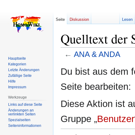
Seite
Diskussion
Lesen
Quelltext de
←
ANA & ANDA
Hauptseite
Kategorien
Zur
Zur
Du bist aus dem f
Letzte Änderungen
Navigation
Suche
Zufällige Seite
springen
springen
Hilfe
Seite bearbeiten:
Impressum
Werkzeuge
Diese Aktion ist a
Links auf diese Seite
Änderungen an
verlinkten Seiten
Gruppe „
Benutzer
Spezialseiten
Seiten­­informationen