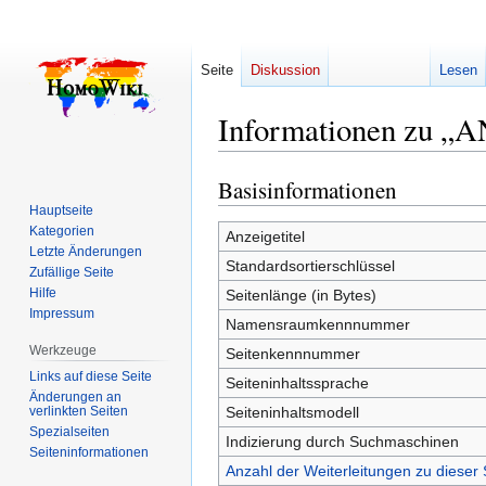
Seite
Diskussion
Lesen
Informationen zu 
Basisinformationen
Zur
Zur
Navigation
Suche
Hauptseite
Kategorien
springen
springen
Anzeigetitel
Letzte Änderungen
Standardsortierschlüssel
Zufällige Seite
Hilfe
Seitenlänge (in Bytes)
Impressum
Namensraumkennnummer
Werkzeuge
Seitenkennnummer
Links auf diese Seite
Seiteninhaltssprache
Änderungen an
verlinkten Seiten
Seiteninhaltsmodell
Spezialseiten
Indizierung durch Suchmaschinen
Seiten­­informationen
Anzahl der Weiterleitungen zu dieser 