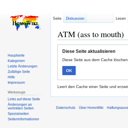
Seite
Diskussion
Lesen
ATM (ass to mouth)
Zur
Zur
Diese Seite aktualisieren
Navigation
Suche
Hauptseite
Diese Seite aus dem Cache lösche
springen
springen
Kategorien
Letzte Änderungen
OK
Zufällige Seite
Hilfe
Impressum
Leert den Cache einer Seite und erzwin
Werkzeuge
Links auf diese Seite
Änderungen an
Datenschutz
Über HomoWiki
Haftungsauss
verlinkten Seiten
Spezialseiten
Seiten­­informationen