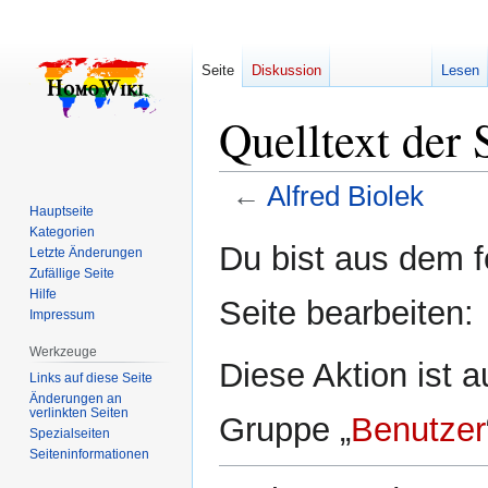
Seite
Diskussion
Lesen
Quelltext der 
←
Alfred Biolek
Hauptseite
Kategorien
Zur
Zur
Du bist aus dem f
Letzte Änderungen
Navigation
Suche
Zufällige Seite
springen
springen
Hilfe
Seite bearbeiten:
Impressum
Werkzeuge
Diese Aktion ist a
Links auf diese Seite
Änderungen an
verlinkten Seiten
Gruppe „
Benutzer
Spezialseiten
Seiten­­informationen