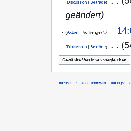
‎
5
Diskussion
Beiträge
geändert
1.
14:
Aktuell
Vorherige
Oktober
2006
‎
5
Diskussion
Beiträge
K
e
i
n
e
Datenschutz
Über HomoWiki
Haftungsauss
B
e
a
r
b
e
i