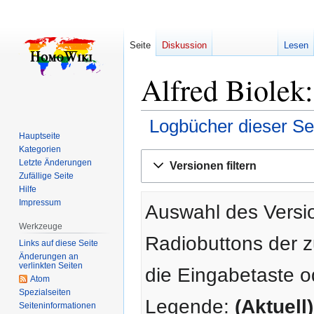
Seite
Diskussion
Lesen
Alfred Biolek:
Logbücher dieser Se
Hauptseite
Kategorien
Zur
Zur
Letzte Änderungen
Versionen filtern
Navigation
Suche
Zufällige Seite
springen
springen
Hilfe
Impressum
Auswahl des Versio
Werkzeuge
Radiobuttons der 
Links auf diese Seite
Änderungen an
verlinkten Seiten
die Eingabetaste o
Atom
Spezialseiten
Legende:
(Aktuell)
Seiten­­informationen