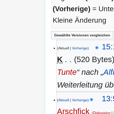
(Vorherige)
= Unter
Kleine Änderung
19.
15:
Aktuell
Vorherige
Februar
2010
K
520 Bytes
Tunte
“ nach „
Alf
Weiterleitung ü
13:
Aktuell
Vorherige
Arschfick
Diskussion