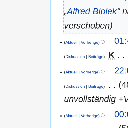
„
Alfred Biolek
“ 
verschoben
26.
01:
Aktuell
Vorherige
Oktober
2007
‎
K
Diskussion
Beiträge
7.
22:
Aktuell
Vorherige
November
2006
‎
4
Diskussion
Beiträge
unvollständig +
18.
00:
Aktuell
Vorherige
Oktober
2006