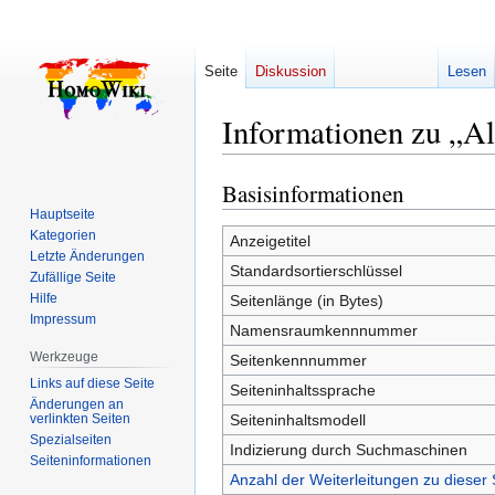
Seite
Diskussion
Lesen
Informationen zu „Al
Basisinformationen
Zur
Zur
Navigation
Suche
Hauptseite
Kategorien
springen
springen
Anzeigetitel
Letzte Änderungen
Standardsortierschlüssel
Zufällige Seite
Hilfe
Seitenlänge (in Bytes)
Impressum
Namensraumkennnummer
Werkzeuge
Seitenkennnummer
Links auf diese Seite
Seiteninhaltssprache
Änderungen an
verlinkten Seiten
Seiteninhaltsmodell
Spezialseiten
Indizierung durch Suchmaschinen
Seiten­­informationen
Anzahl der Weiterleitungen zu dieser 