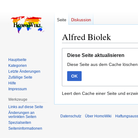
Seite
Diskussion
Alfred Biolek
Zur
Zur
Diese Seite aktualisieren
Navigation
Suche
Hauptseite
Diese Seite aus dem Cache lösche
springen
springen
Kategorien
Letzte Änderungen
OK
Zufällige Seite
Hilfe
Impressum
Leert den Cache einer Seite und erzwin
Werkzeuge
Links auf diese Seite
Änderungen an
Datenschutz
Über HomoWiki
Haftungsauss
verlinkten Seiten
Spezialseiten
Seiten­­informationen