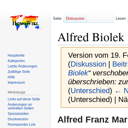
Seite
Diskussion
Lesen
Alfred Biolek
Version vom 19. F
Hauptseite
Kategorien
(
Diskussion
|
Beit
Letzte Änderungen
Biolek
“ verschoben
Zufällige Seite
Hilfe
überschrieben: zu
Impressum
(
Unterschied
)
← N
Werkzeuge
(Unterschied) | N
Links auf diese Seite
Änderungen an
verlinkten Seiten
Spezialseiten
Zur
Zur
Alfred Franz Mar
Druckversion
Navigation
Suche
Permanenter Link
springen
springen