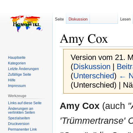
Seite
Diskussion
Lesen
Amy Cox
Version vom 21. M
Hauptseite
Kategorien
(
Diskussion
|
Beit
Letzte Änderungen
(
Unterschied
)
← N
Zufällige Seite
Hilfe
(Unterschied) | N
Impressum
Werkzeuge
Zur
Zur
Amy Cox
(auch
Links auf diese Seite
Navigation
Suche
Änderungen an
verlinkten Seiten
springen
springen
'Trümmertranse' 
Spezialseiten
Druckversion
Permanenter Link