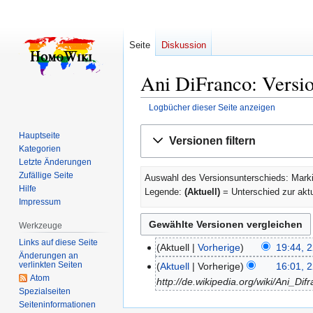
Seite
Diskussion
Ani DiFranco: Versio
Logbücher dieser Seite anzeigen
Zur
Zur
Hauptseite
Versionen filtern
Navigation
Suche
Kategorien
springen
springen
Letzte Änderungen
Zufällige Seite
Auswahl des Versionsunterschieds: Marki
Hilfe
Legende:
(Aktuell)
= Unterschied zur akt
Impressum
Werkzeuge
Links auf diese Seite
Aktuell
Vorherige
19:44, 2
22.
Änderungen an
K
November
verlinkten Seiten
Aktuell
Vorherige
16:01, 2
e
Atom
2011
http://de.wikipedia.org/wiki/Ani_Dif
Spezialseiten
i
Seiten­­informationen
n