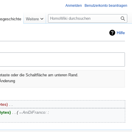
Anmelden
Benutzerkonto beantragen
Suche
nsgeschichte
Weitere
Hilfe
etaste oder die Schaltfläche am unteren Rand.
Änderung
ytes
‎
Bytes
‎
→‎AniDiFranco
:
: