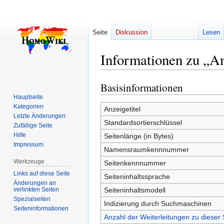
Seite
Diskussion
Lesen
Informationen zu „A
Basisinformationen
Zur
Zur
Navigation
Suche
Hauptseite
Kategorien
springen
springen
Anzeigetitel
Letzte Änderungen
Standardsortierschlüssel
Zufällige Seite
Hilfe
Seitenlänge (in Bytes)
Impressum
Namensraumkennnummer
Werkzeuge
Seitenkennnummer
Links auf diese Seite
Seiteninhaltssprache
Änderungen an
verlinkten Seiten
Seiteninhaltsmodell
Spezialseiten
Indizierung durch Suchmaschinen
Seiten­­informationen
Anzahl der Weiterleitungen zu dieser 