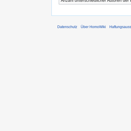
Anzahl unterschiedlicher Autoren der 
Datenschutz
Über HomoWiki
Haftungsauss