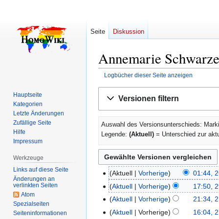
Seite
Diskussion
Annemarie Schwarzen
Logbücher dieser Seite anzeigen
Zur
Zur
Hauptseite
Versionen filtern
Navigation
Suche
Kategorien
springen
springen
Letzte Änderungen
Zufällige Seite
Auswahl des Versionsunterschieds: Marki
Hilfe
Legende:
(Aktuell)
= Unterschied zur akt
Impressum
Werkzeuge
Links auf diese Seite
Aktuell
Vorherige
01:44, 2
26.
Änderungen an
Oktober
verlinkten Seiten
Aktuell
Vorherige
17:50, 2
29.
Atom
2007
April
Aktuell
Vorherige
21:34, 
21.
Spezialseiten
2007
K
November
Aktuell
Vorherige
16:04, 2
27.
Seiten­­informationen