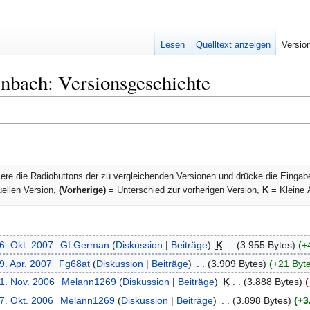
Lesen
Quelltext anzeigen
Versio
bach: Versionsgeschichte
ere die Radiobuttons der zu vergleichenden Versionen und drücke die Eingab
uellen Version,
(Vorherige)
= Unterschied zur vorherigen Version,
K
= Kleine 
6. Okt. 2007
‎
GLGerman
Diskussion
Beiträge
‎
K
3.955 Bytes
+
9. Apr. 2007
‎
Fg68at
Diskussion
Beiträge
‎
3.909 Bytes
+21 Byt
21. Nov. 2006
‎
Melann1269
Diskussion
Beiträge
‎
K
3.888 Bytes
7. Okt. 2006
‎
Melann1269
Diskussion
Beiträge
‎
3.898 Bytes
+3