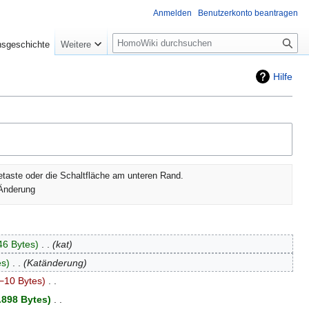
Anmelden
Benutzerkonto beantragen
Suche
nsgeschichte
Weitere
Hilfe
etaste oder die Schaltfläche am unteren Rand.
Änderung
46 Bytes
‎
kat
es
‎
Katänderung
−10 Bytes
‎
.898 Bytes
‎