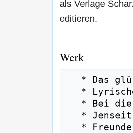
als Verlage Scha
editieren.
Werk
   * Das glückliche Tal 

   * Lyrische Novelle 

   * Bei diesem Regen 

   * Jenseits von New York 

   * Freunde um Bernhard 
