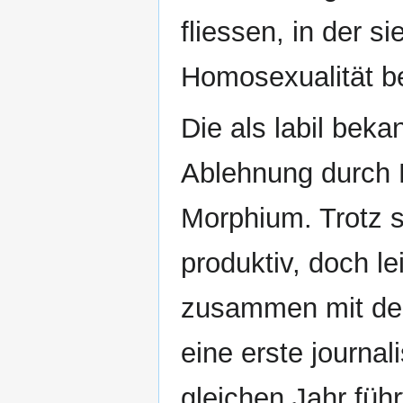
fliessen, in der si
Homosexualität b
Die als labil bek
Ablehnung durch E
Morphium. Trotz s
produktiv, doch le
zusammen mit der
eine erste journa
gleichen Jahr füh