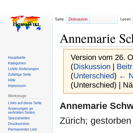
Seite
Diskussion
Lesen
Annemarie Sc
Version vom 26. O
Hauptseite
Kategorien
(
Diskussion
|
Beit
Letzte Änderungen
(
Unterschied
)
← N
Zufällige Seite
Hilfe
(Unterschied) | N
Impressum
Werkzeuge
Zur
Zur
Annemarie Schw
Links auf diese Seite
Navigation
Suche
Änderungen an
verlinkten Seiten
springen
springen
Zürich; gestorben
Spezialseiten
Druckversion
Permanenter Link