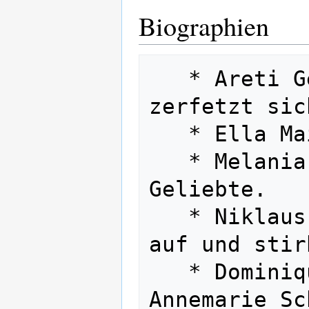
Biographien
   * Areti Georgiadou: Das Leben 
zerfetzt sic
   * Ella Maillart: Der bittere Weg. 

   * Melania G. Mazzucco: Die so 
Geliebte. 

   * Niklaus Meienberg: Eine lehnt sich 
auf und stir
   * Dominique Laure Miermont: 
Annemarie Sc