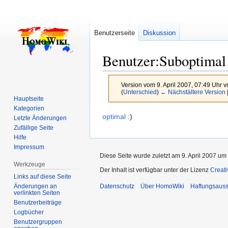
Benutzerseite
Diskussion
Benutzer
:
Suboptimal
Version vom 9. April 2007, 07:49 Uhr 
(
Unterschied
)
← Nächstältere Version
Hauptseite
Kategorien
Zur
Zur
optimal
:)
Letzte Änderungen
Navigation
Suche
Zufällige Seite
Hilfe
springen
springen
Impressum
Diese Seite wurde zuletzt am 9. April 2007 um 
Werkzeuge
Der Inhalt ist verfügbar unter der Lizenz
Creat
Links auf diese Seite
Änderungen an
Datenschutz
Über HomoWiki
Haftungsauss
verlinkten Seiten
Benutzerbeiträge
Logbücher
Benutzergruppen