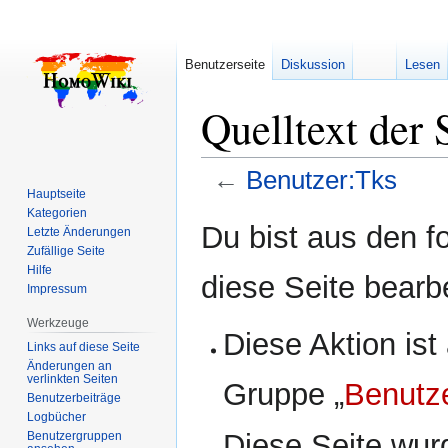
Benutzerseite
Diskussion
Lesen
Quelltext der 
←
Benutzer:Tks
Hauptseite
Kategorien
Zur
Zur
Du bist aus den f
Letzte Änderungen
Navigation
Suche
Zufällige Seite
springen
springen
Hilfe
diese Seite bearb
Impressum
Werkzeuge
Diese Aktion ist
Links auf diese Seite
Änderungen an
verlinkten Seiten
Gruppe „
Benutz
Benutzerbeiträge
Logbücher
Diese Seite wur
Benutzergruppen