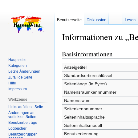
Benutzerseite
Diskussion
Lesen
Informationen zu „B
Basisinformationen
Zur
Zur
Navigation
Suche
Hauptseite
Kategorien
springen
springen
Anzeigetitel
Letzte Änderungen
Standardsortierschlüssel
Zufällige Seite
Hilfe
Seitenlänge (in Bytes)
Impressum
Namensraumkennnummer
Werkzeuge
Namensraum
Links auf diese Seite
Seitenkennnummer
Änderungen an
verlinkten Seiten
Seiteninhaltssprache
Benutzerbeiträge
Seiteninhaltsmodell
Logbücher
Benutzerkennung
Benutzergruppen