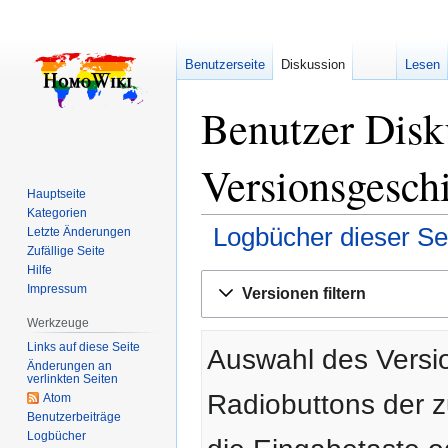
Benutzerseite
Diskussion
Lesen
Benutzer Disk
Versionsgesch
Hauptseite
Kategorien
Logbücher dieser Se
Letzte Änderungen
Zufällige Seite
Hilfe
Zur
Zur
Impressum
Versionen filtern
Navigation
Suche
springen
springen
Werkzeuge
Links auf diese Seite
Auswahl des Versio
Änderungen an
verlinkten Seiten
Radiobuttons der 
Atom
Benutzerbeiträge
Logbücher