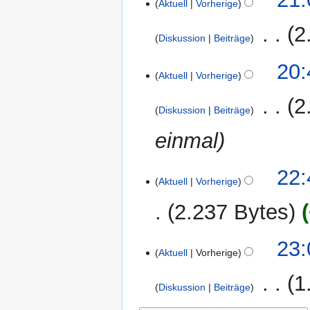
Aktuell
Vorherige
April
2007
‎
2
Diskussion
Beiträge
K
8.
20:
e
Aktuell
Vorherige
November
i
2006
‎
2
n
Diskussion
Beiträge
e
einmal
B
e
a
29.
22:
r
Aktuell
Vorherige
Oktober
b
2006
2.237 Bytes
e
i
t
28.
23:
Aktuell
Vorherige
u
Oktober
n
2006
‎
1
g
Diskussion
Beiträge
s
K