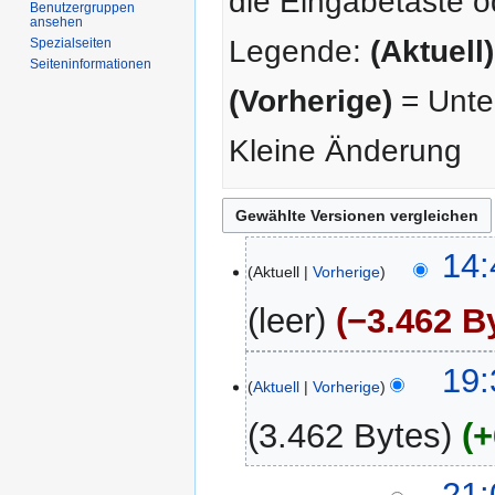
die Eingabetaste o
Benutzergruppen
ansehen
Legende:
(Aktuell)
Spezialseiten
Seiten­­informationen
(Vorherige)
= Unter
Kleine Änderung
4.
14:
Aktuell
Vorherige
März
2008
leer
−3.462 B
9.
19:
Aktuell
Vorherige
Juli
2007
3.462 Bytes
+
18.
21: