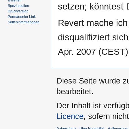
ansehen
setzen; könntest
Spezialseiten
Druckversion
Permanenter Link
Revert mache ich
Seiten­­informationen
disqualifiziert sic
Apr. 2007 (CEST)
Diese Seite wurde zu
bearbeitet.
Der Inhalt ist verfüg
Licence
, sofern nic
Datenschutz
Über HomoWiki
Haftungsauss