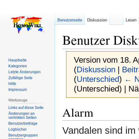
Benutzerseite
Diskussion
Lesen
Benutzer Disk
Version vom 18. A
Hauptseite
Kategorien
(
Diskussion
|
Beit
Letzte Änderungen
(
Unterschied
)
← N
Zufällige Seite
Hilfe
(Unterschied) | N
Impressum
Werkzeuge
Zur
Zur
Alarm
Links auf diese Seite
Navigation
Suche
Änderungen an
verlinkten Seiten
springen
springen
Benutzerbeiträge
Vandalen sind im w
Logbücher
Benutzergruppen