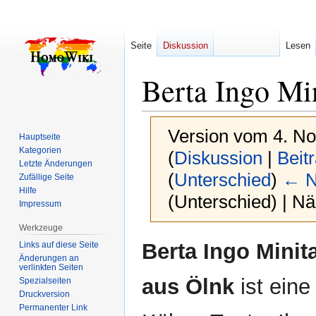
Seite
Diskussion
Lesen
Berta Ingo Mi
Version vom 4. N
Hauptseite
Kategorien
(
Diskussion
|
Beit
Letzte Änderungen
(
Unterschied
)
← N
Zufällige Seite
Hilfe
(Unterschied) | N
Impressum
Werkzeuge
Zur
Zur
Berta Ingo Minit
Links auf diese Seite
Navigation
Suche
Änderungen an
verlinkten Seiten
springen
springen
aus Ölnk
ist eine
Spezialseiten
Druckversion
Permanenter Link