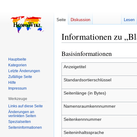
Seite
Diskussion
Lesen
Informationen zu „B
Basisinformationen
Zur
Zur
Navigation
Suche
Hauptseite
Kategorien
springen
springen
Anzeigetitel
Letzte Änderungen
Zufällige Seite
Standardsortierschlüssel
Hilfe
Impressum
Seitenlänge (in Bytes)
Werkzeuge
Namensraumkennnummer
Links auf diese Seite
Änderungen an
verlinkten Seiten
Seitenkennnummer
Spezialseiten
Seiten­­informationen
Seiteninhaltssprache