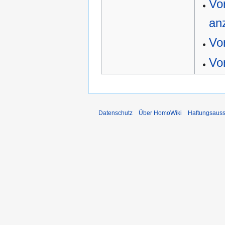
Vo
an
Vo
Vo
Datenschutz
Über HomoWiki
Haftungsauss