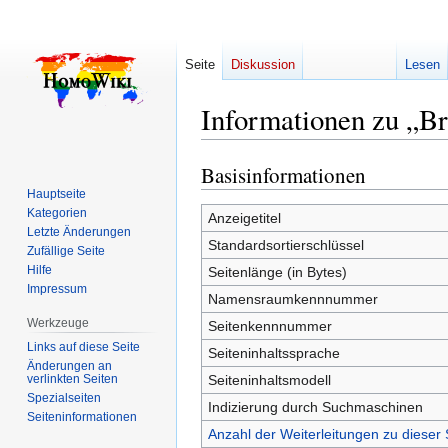
Seite
Diskussion
Lesen
Informationen zu „B
Basisinformationen
Zur
Zur
Navigation
Suche
Hauptseite
Kategorien
springen
springen
Anzeigetitel
Letzte Änderungen
Standardsortierschlüssel
Zufällige Seite
Hilfe
Seitenlänge (in Bytes)
Impressum
Namensraumkennnummer
Werkzeuge
Seitenkennnummer
Links auf diese Seite
Seiteninhaltssprache
Änderungen an
verlinkten Seiten
Seiteninhaltsmodell
Spezialseiten
Indizierung durch Suchmaschinen
Seiten­­informationen
Anzahl der Weiterleitungen zu dieser 