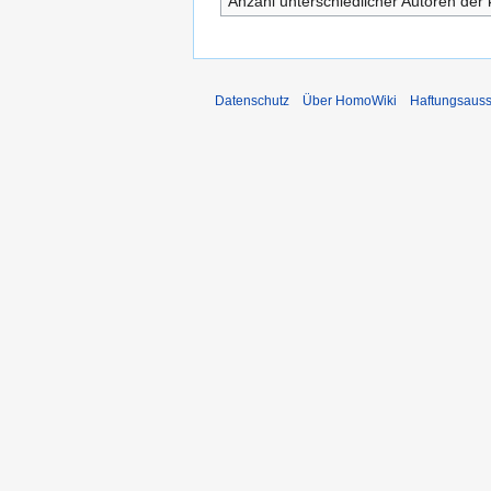
Anzahl unterschiedlicher Autoren der 
Datenschutz
Über HomoWiki
Haftungsauss