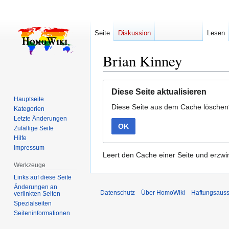
Seite
Diskussion
Lesen
Brian Kinney
Zur
Zur
Diese Seite aktualisieren
Navigation
Suche
Hauptseite
Diese Seite aus dem Cache lösche
springen
springen
Kategorien
Letzte Änderungen
OK
Zufällige Seite
Hilfe
Impressum
Leert den Cache einer Seite und erzwin
Werkzeuge
Links auf diese Seite
Änderungen an
Datenschutz
Über HomoWiki
Haftungsauss
verlinkten Seiten
Spezialseiten
Seiten­­informationen