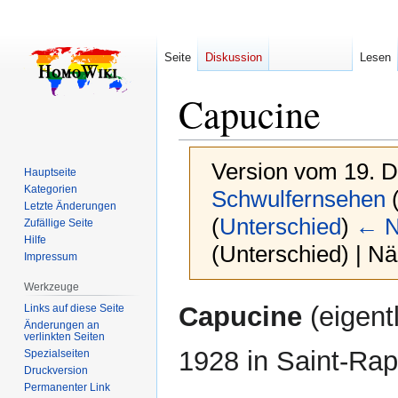
Seite
Diskussion
Lesen
Capucine
Version vom 19. 
Hauptseite
Kategorien
Schwulfernsehen
Letzte Änderungen
(
Unterschied
)
← N
Zufällige Seite
Hilfe
(Unterschied) | N
Impressum
Werkzeuge
Zur
Zur
Capucine
(eigent
Links auf diese Seite
Navigation
Suche
Änderungen an
verlinkten Seiten
springen
springen
1928 in Saint-Rap
Spezialseiten
Druckversion
Permanenter Link