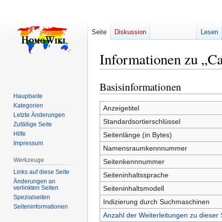
Seite
Diskussion
Lesen
Informationen zu „Ca
Basisinformationen
Zur
Zur
Navigation
Suche
Hauptseite
Kategorien
springen
springen
Anzeigetitel
Letzte Änderungen
Standardsortierschlüssel
Zufällige Seite
Hilfe
Seitenlänge (in Bytes)
Impressum
Namensraumkennnummer
Werkzeuge
Seitenkennnummer
Links auf diese Seite
Seiteninhaltssprache
Änderungen an
verlinkten Seiten
Seiteninhaltsmodell
Spezialseiten
Indizierung durch Suchmaschinen
Seiten­­informationen
Anzahl der Weiterleitungen zu dieser 