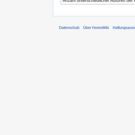
Anzahl unterschiedlicher Autoren der 
Datenschutz
Über HomoWiki
Haftungsauss