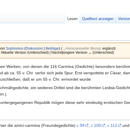
Lesen
Quelltext anzeigen
Versio
 von
Sophismos
(
Diskussion
|
Beiträge
)
(
→‎Homosexueller Bezug
:
ergänzt
)
| Aktuelle Version (Unterschied) | Nächstjüngere Version → (Unterschied)
einen Werken, von denen die 116 Carmina (Gedichte) besonders berühmt 
 ab ca. 55 v. Chr. verlor sich jede Spur. Erst verspottete er Cäsar, d
zuschließen, daß er um 55 v. Chr. ermordet wurde.
 Schmähgedichte, ein weiteres Drittel sind die berühmten Lesbia-Ged
n.).
 untergegangenen Republik mögen diese sehr eindeutig erotischen Ge
ier die amici-carmina (Freundegedichte)
c.99
,
c.100
,
c.112
und 