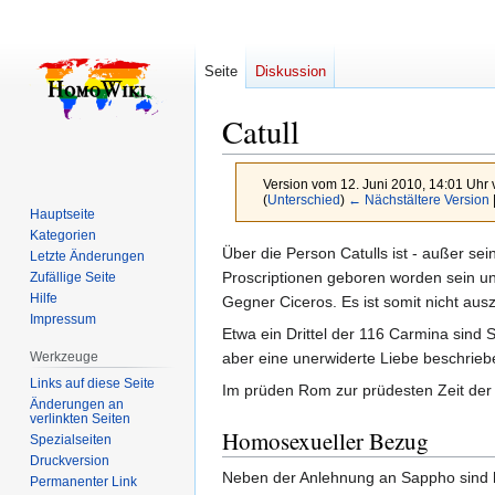
Seite
Diskussion
Catull
Version vom 12. Juni 2010, 14:01 Uhr
(
Unterschied
)
← Nächstältere Version
Hauptseite
Kategorien
Zur
Zur
Über die Person Catulls ist - außer s
Letzte Änderungen
Navigation
Suche
Proscriptionen geboren worden sein und
Zufällige Seite
Hilfe
springen
springen
Gegner Ciceros. Es ist somit nicht aus
Impressum
Etwa ein Drittel der 116 Carmina sind
aber eine unerwiderte Liebe beschriebe
Werkzeuge
Links auf diese Seite
Im prüden Rom zur prüdesten Zeit der
Änderungen an
verlinkten Seiten
Homosexueller Bezug
Spezialseiten
Druckversion
Neben der Anlehnung an Sappho sind h
Permanenter Link