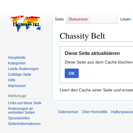
Seite
Diskussion
Lesen
Chassity Belt
Zur
Zur
Diese Seite aktualisieren
Navigation
Suche
Hauptseite
Diese Seite aus dem Cache lösche
springen
springen
Kategorien
Letzte Änderungen
OK
Zufällige Seite
Hilfe
Impressum
Leert den Cache einer Seite und erzwin
Werkzeuge
Links auf diese Seite
Änderungen an
Datenschutz
Über HomoWiki
Haftungsauss
verlinkten Seiten
Spezialseiten
Seiten­­informationen