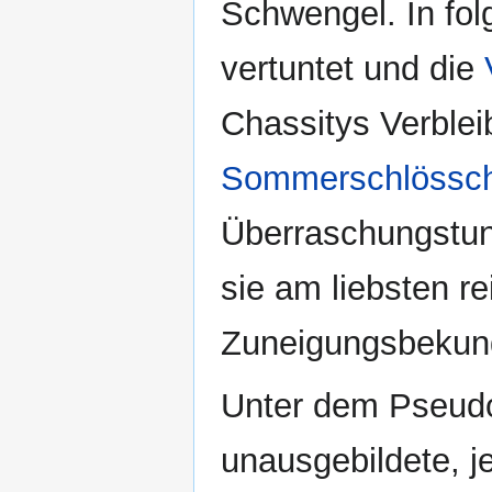
Schwengel. In fol
vertuntet und die
Chassitys Verblei
Sommerschlössc
Überraschungstun
sie am liebsten r
Zuneigungsbekund
Unter dem Pseudo
unausgebildete, j