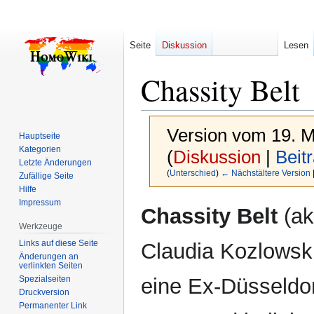
Seite
Diskussion
Lesen
Chassity Belt
Version vom 19. M
Hauptseite
Kategorien
(
Diskussion
|
Beit
Letzte Änderungen
(
Unterschied
)
← Nächstältere Version
Zufällige Seite
Hilfe
Impressum
Zur
Zur
Chassity Belt
(ak
Navigation
Suche
Werkzeuge
springen
springen
Links auf diese Seite
Claudia Kozlowski
Änderungen an
verlinkten Seiten
Spezialseiten
eine Ex-Düsseldor
Druckversion
Permanenter Link