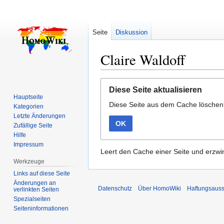
Seite
Diskussion
Claire Waldoff
Zur
Zur
Diese Seite aktualisieren
Navigation
Suche
Hauptseite
Diese Seite aus dem Cache lösche
springen
springen
Kategorien
Letzte Änderungen
OK
Zufällige Seite
Hilfe
Impressum
Leert den Cache einer Seite und erzwin
Werkzeuge
Links auf diese Seite
Änderungen an
Datenschutz
Über HomoWiki
Haftungsauss
verlinkten Seiten
Spezialseiten
Seiten­­informationen