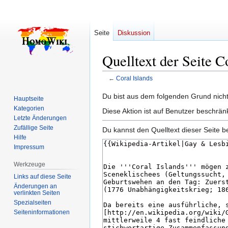
Seite
Diskussion
Quelltext der Seite C
←
Coral Islands
Zur
Zur
Du bist aus dem folgenden Grund nicht 
Hauptseite
Navigation
Suche
Kategorien
Diese Aktion ist auf Benutzer beschrän
springen
springen
Letzte Änderungen
Zufällige Seite
Du kannst den Quelltext dieser Seite b
Hilfe
Impressum
Werkzeuge
Links auf diese Seite
Änderungen an
verlinkten Seiten
Spezialseiten
Seiten­­informationen