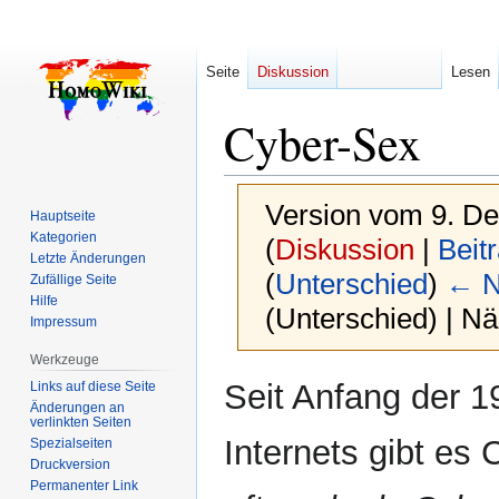
Seite
Diskussion
Lesen
Cyber-Sex
Version vom 9. D
Hauptseite
Kategorien
(
Diskussion
|
Beit
Letzte Änderungen
(
Unterschied
)
← N
Zufällige Seite
Hilfe
(Unterschied) | N
Impressum
Werkzeuge
Zur
Zur
Seit Anfang der 1
Links auf diese Seite
Navigation
Suche
Änderungen an
verlinkten Seiten
springen
springen
Internets gibt es 
Spezialseiten
Druckversion
Permanenter Link