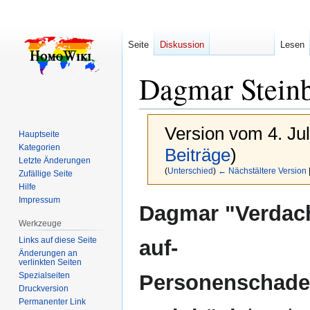
Seite
Diskussion
Lesen
Dagmar Stein
Version vom 4. Ju
Hauptseite
Kategorien
Beiträge
)
Letzte Änderungen
(
Unterschied
)
← Nächstältere Version
Zufällige Seite
Hilfe
Impressum
Zur
Zur
Dagmar "Verdach
Navigation
Suche
Werkzeuge
springen
springen
Links auf diese Seite
auf-
Änderungen an
verlinkten Seiten
Spezialseiten
Personenschade
Druckversion
Permanenter Link