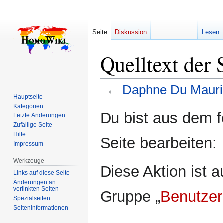
Seite
Diskussion
Lesen
Quelltext der
←
Daphne Du Mauri
Hauptseite
Kategorien
Zur
Zur
Du bist aus dem f
Letzte Änderungen
Navigation
Suche
Zufällige Seite
springen
springen
Hilfe
Seite bearbeiten:
Impressum
Werkzeuge
Diese Aktion ist a
Links auf diese Seite
Änderungen an
verlinkten Seiten
Gruppe „
Benutzer
Spezialseiten
Seiten­­informationen