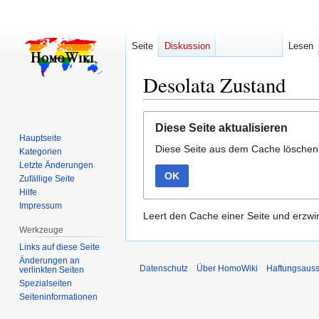
Seite
Diskussion
Lesen
Desolata Zustand
Zur
Zur
Diese Seite aktualisieren
Navigation
Suche
Hauptseite
Diese Seite aus dem Cache lösche
springen
springen
Kategorien
Letzte Änderungen
OK
Zufällige Seite
Hilfe
Impressum
Leert den Cache einer Seite und erzwin
Werkzeuge
Links auf diese Seite
Änderungen an
Datenschutz
Über HomoWiki
Haftungsauss
verlinkten Seiten
Spezialseiten
Seiten­­informationen