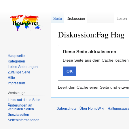
Seite
Diskussion
Lesen
Diskussion:Fag Hag
Zur
Zur
Diese Seite aktualisieren
Navigation
Suche
Hauptseite
Diese Seite aus dem Cache lösche
springen
springen
Kategorien
Letzte Änderungen
OK
Zufällige Seite
Hilfe
Impressum
Leert den Cache einer Seite und erzwin
Werkzeuge
Links auf diese Seite
Änderungen an
Datenschutz
Über HomoWiki
Haftungsauss
verlinkten Seiten
Spezialseiten
Seiten­­informationen