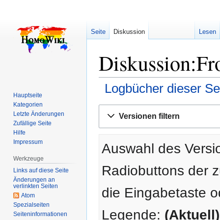
Seite
Diskussion
Lesen
Diskussion:Fro
Logbücher dieser Se
Hauptseite
Kategorien
Zur
Zur
Letzte Änderungen
Versionen filtern
Navigation
Suche
Zufällige Seite
springen
springen
Hilfe
Impressum
Auswahl des Versio
Werkzeuge
Radiobuttons der 
Links auf diese Seite
Änderungen an
verlinkten Seiten
die Eingabetaste o
Atom
Spezialseiten
Legende:
(Aktuell)
Seiten­­informationen