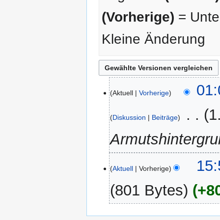
(Vorherige)
= Unter
Kleine Änderung
7.
01:
Aktuell
Vorherige
März
2007
‎
1
Diskussion
Beiträge
Armutshintergr
9.
15:
Aktuell
Vorherige
November
2006
801 Bytes
+8