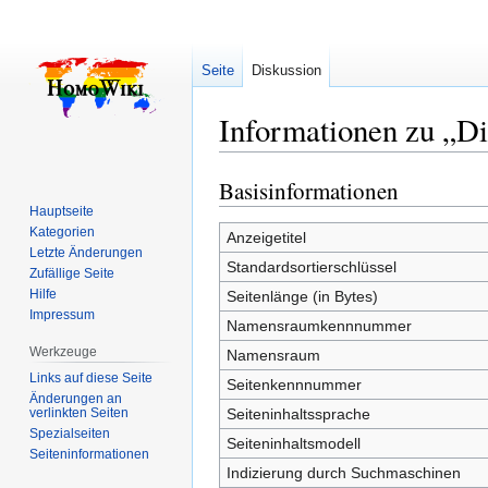
Seite
Diskussion
Informationen zu „D
Basisinformationen
Zur
Zur
Navigation
Suche
Hauptseite
Kategorien
springen
springen
Anzeigetitel
Letzte Änderungen
Standardsortierschlüssel
Zufällige Seite
Hilfe
Seitenlänge (in Bytes)
Impressum
Namensraumkennnummer
Werkzeuge
Namensraum
Links auf diese Seite
Seitenkennnummer
Änderungen an
verlinkten Seiten
Seiteninhaltssprache
Spezialseiten
Seiteninhaltsmodell
Seiten­­informationen
Indizierung durch Suchmaschinen