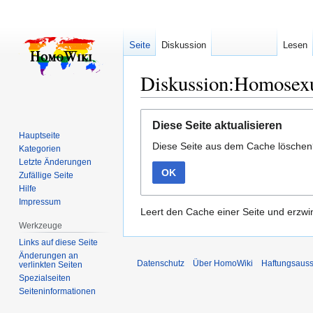
Seite
Diskussion
Lesen
Diskussion:Homosexu
Zur
Zur
Diese Seite aktualisieren
Navigation
Suche
Hauptseite
Diese Seite aus dem Cache lösche
springen
springen
Kategorien
Letzte Änderungen
OK
Zufällige Seite
Hilfe
Impressum
Leert den Cache einer Seite und erzwin
Werkzeuge
Links auf diese Seite
Änderungen an
Datenschutz
Über HomoWiki
Haftungsauss
verlinkten Seiten
Spezialseiten
Seiten­­informationen