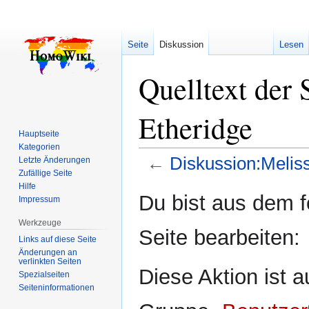
Seite
Diskussion
Lesen
Quelltext der 
Etheridge
Hauptseite
Kategorien
←
Diskussion:Melis
Letzte Änderungen
Zufällige Seite
Hilfe
Zur
Zur
Du bist aus dem f
Impressum
Navigation
Suche
springen
springen
Werkzeuge
Seite bearbeiten:
Links auf diese Seite
Änderungen an
verlinkten Seiten
Diese Aktion ist a
Spezialseiten
Seiten­­informationen