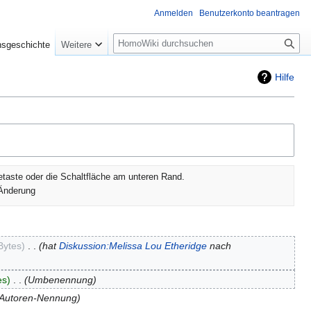
Anmelden
Benutzerkonto beantragen
Suche
nsgeschichte
Weitere
Hilfe
etaste oder die Schaltfläche am unteren Rand.
Änderung
Bytes
‎
hat
Diskussion:Melissa Lou Etheridge
nach
es
‎
Umbenennung
Autoren-Nennung