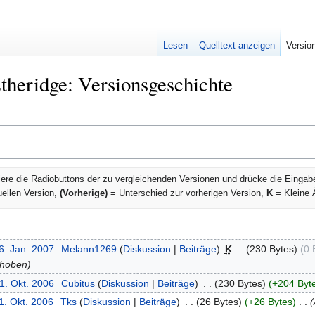
Lesen
Quelltext anzeigen
Versio
theridge: Versionsgeschichte
ere die Radiobuttons der zu vergleichenden Versionen und drücke die Eingab
uellen Version,
(Vorherige)
= Unterschied zur vorherigen Version,
K
= Kleine 
6. Jan. 2007
‎
Melann1269
Diskussion
Beiträge
‎
K
230 Bytes
0 
choben
1. Okt. 2006
‎
Cubitus
Diskussion
Beiträge
‎
230 Bytes
+204 Byt
1. Okt. 2006
‎
Tks
Diskussion
Beiträge
‎
26 Bytes
+26 Bytes
‎