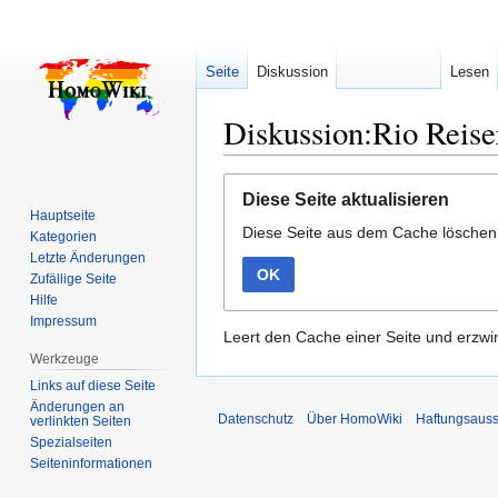
Seite
Diskussion
Lesen
Diskussion:Rio Reise
Zur
Zur
Diese Seite aktualisieren
Navigation
Suche
Hauptseite
Diese Seite aus dem Cache lösche
springen
springen
Kategorien
Letzte Änderungen
OK
Zufällige Seite
Hilfe
Impressum
Leert den Cache einer Seite und erzwin
Werkzeuge
Links auf diese Seite
Änderungen an
Datenschutz
Über HomoWiki
Haftungsauss
verlinkten Seiten
Spezialseiten
Seiten­­informationen