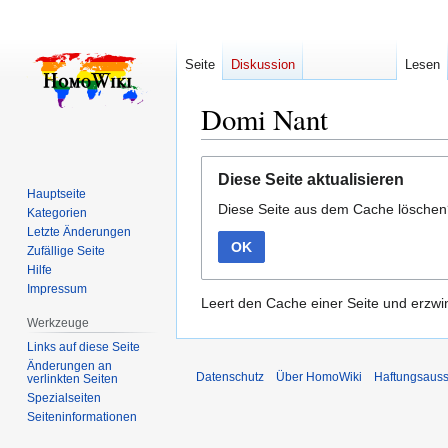
Seite
Diskussion
Lesen
Domi Nant
Zur
Zur
Diese Seite aktualisieren
Navigation
Suche
Hauptseite
Diese Seite aus dem Cache lösche
springen
springen
Kategorien
Letzte Änderungen
OK
Zufällige Seite
Hilfe
Impressum
Leert den Cache einer Seite und erzwin
Werkzeuge
Links auf diese Seite
Änderungen an
Datenschutz
Über HomoWiki
Haftungsauss
verlinkten Seiten
Spezialseiten
Seiten­­informationen