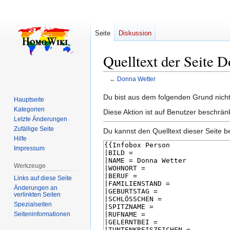
Seite
Diskussion
Quelltext der Seite 
←
Donna Wetter
Zur
Zur
Du bist aus dem folgenden Grund nicht 
Hauptseite
Navigation
Suche
Kategorien
Diese Aktion ist auf Benutzer beschrän
springen
springen
Letzte Änderungen
Zufällige Seite
Du kannst den Quelltext dieser Seite b
Hilfe
Impressum
Werkzeuge
Links auf diese Seite
Änderungen an
verlinkten Seiten
Spezialseiten
Seiten­­informationen