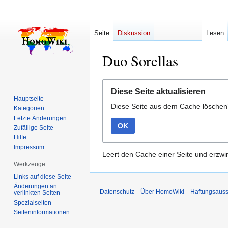
Seite
Diskussion
Lesen
Duo Sorellas
Zur
Zur
Diese Seite aktualisieren
Navigation
Suche
Hauptseite
Diese Seite aus dem Cache lösche
springen
springen
Kategorien
Letzte Änderungen
OK
Zufällige Seite
Hilfe
Impressum
Leert den Cache einer Seite und erzwin
Werkzeuge
Links auf diese Seite
Änderungen an
Datenschutz
Über HomoWiki
Haftungsauss
verlinkten Seiten
Spezialseiten
Seiten­­informationen