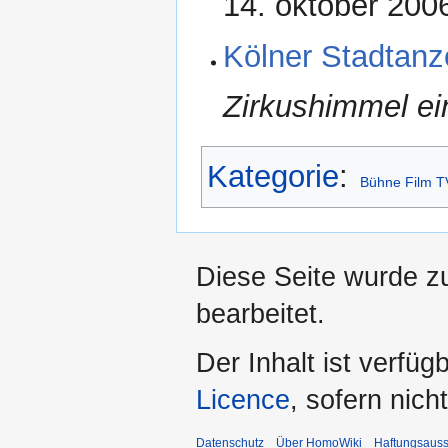
14. oktober 200
Kölner Stadtanz
Zirkushimmel ei
Kategorie
:
Bühne Film T
Diese Seite wurde z
bearbeitet.
Der Inhalt ist verfüg
Licence
, sofern nic
Datenschutz
Über HomoWiki
Haftungsauss