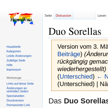
Seite
Diskussion
Lesen
Duo Sorellas
Version vom 3. Mä
Hauptseite
Kategorien
Beiträge
)
(Änderu
Letzte Änderungen
rückgängig gemach
Zufällige Seite
Hilfe
wiederhergestellt)
Impressum
(
Unterschied
)
← N
Werkzeuge
(Unterschied) | N
Links auf diese Seite
Änderungen an
verlinkten Seiten
Spezialseiten
Zur
Zur
Das
Duo Sorella
Druckversion
Navigation
Suche
Permanenter Link
springen
springen