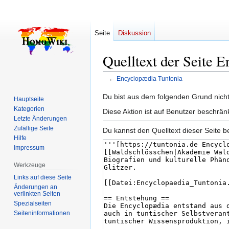
Seite
Diskussion
Quelltext der Seite 
←
Encyclopædia Tuntonia
Zur
Zur
Du bist aus dem folgenden Grund nicht 
Hauptseite
Navigation
Suche
Kategorien
Diese Aktion ist auf Benutzer beschrän
springen
springen
Letzte Änderungen
Zufällige Seite
Du kannst den Quelltext dieser Seite b
Hilfe
Impressum
Werkzeuge
Links auf diese Seite
Änderungen an
verlinkten Seiten
Spezialseiten
Seiten­­informationen