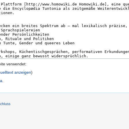
eite verwendet:
uelltext anzeigen
)
ia
.
chluss