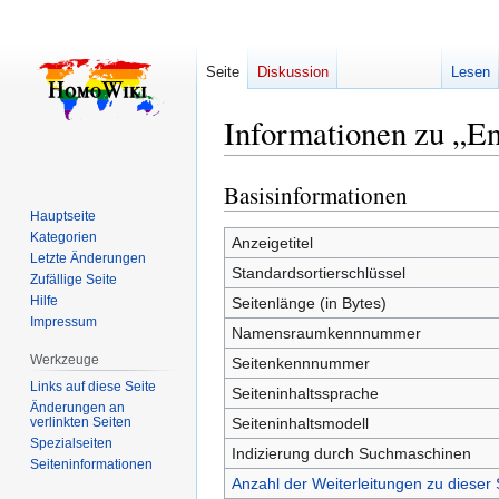
Seite
Diskussion
Lesen
Informationen zu „E
Basisinformationen
Zur
Zur
Navigation
Suche
Hauptseite
Kategorien
springen
springen
Anzeigetitel
Letzte Änderungen
Standardsortierschlüssel
Zufällige Seite
Hilfe
Seitenlänge (in Bytes)
Impressum
Namensraumkennnummer
Werkzeuge
Seitenkennnummer
Links auf diese Seite
Seiteninhaltssprache
Änderungen an
verlinkten Seiten
Seiteninhaltsmodell
Spezialseiten
Indizierung durch Suchmaschinen
Seiten­­informationen
Anzahl der Weiterleitungen zu dieser 