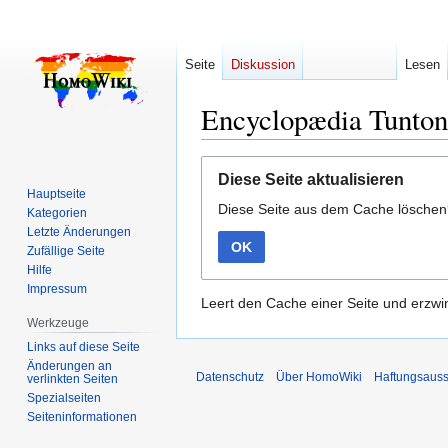
Seite
Diskussion
Lesen
Encyclopædia Tunton
Zur
Zur
Diese Seite aktualisieren
Navigation
Suche
Hauptseite
Diese Seite aus dem Cache lösche
springen
springen
Kategorien
Letzte Änderungen
OK
Zufällige Seite
Hilfe
Impressum
Leert den Cache einer Seite und erzwin
Werkzeuge
Links auf diese Seite
Änderungen an
Datenschutz
Über HomoWiki
Haftungsauss
verlinkten Seiten
Spezialseiten
Seiten­­informationen